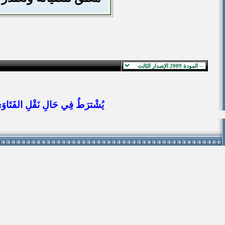
يُشْترَطُ فِي حَالِ نَقْلِ الفَتَاوَى