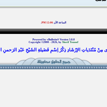
الساعة الآن
12:06 PM
.
Powered by vBulletin® Version 3.8.8
Copyright ©2000 - 2026, by
Sherif Youssef
 مِنْ مُنْتَدَياتِ الإرْشَادِ ذِكْرُ اِسْمِ فَضَيلةِ الشَيْخِ عَبْدِ الرَحمنِ الس