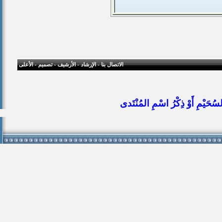
الاتصال بنا
-
الإرشاد
-
الأرشيف
-
تصميم
-
الأعلى
ُحَيْمِ أَوْ ذِكْرُ اسْمِ المُنْتَدى