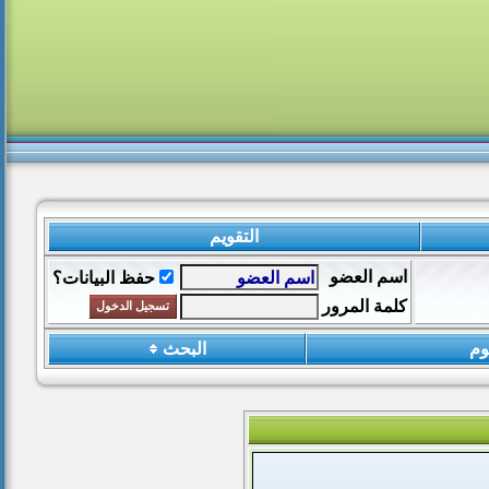
التقويم
اسم العضو
حفظ البيانات؟
كلمة المرور
وم
البحث