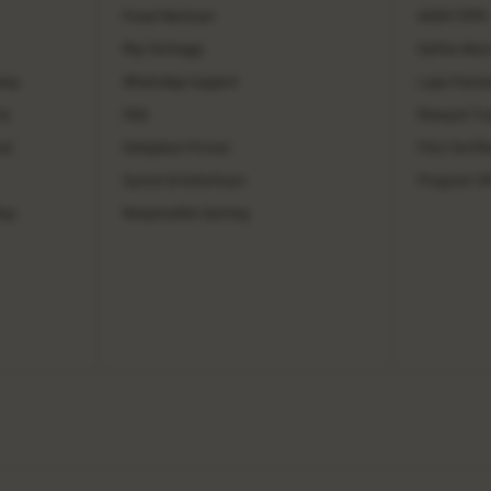
Pusat Bantuan
AGEN TOTO
Rtp Tertinggi
Daftar Aku
away
WhatsApp Support
Lupa Passw
na
FAQ
Riwayat Tr
al
Kebijakan Privasi
Fitur Verifi
Syarat & Ketentuan
Program VI
dup
Responsible Gaming