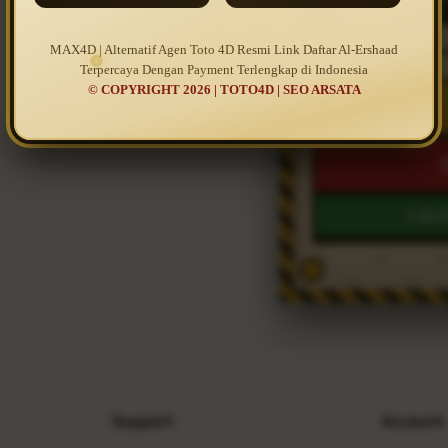
MAX4D | Alternatif Agen Toto 4D Resmi Link Daftar Al-Ershaad
Terpercaya Dengan Payment Terlengkap di Indonesia
© COPYRIGHT 2026 | TOTO4D | SEO ARSATA
GRA
Support
Account