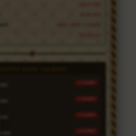
Rp 10.000
Rp 25.000
W
Bank · QRIS · E-Wallet
AKSI
IDN Server
BOUNTY HASIL JACKPOT
✓ CLAIMED
000
✓ CLAIMED
000
✓ CLAIMED
000
✓ CLAIMED
000