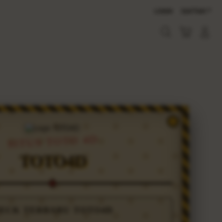
LOGIN
DAFTAR
Cari
Troli
Login/Sign-Up
Cari
SITUS TOTO 4D
TOTO4D
ECK TERBARU TOTO4D