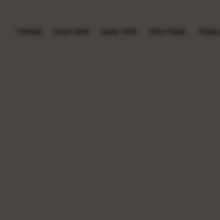
Skip
to
content
TOTO4D
SITUS TOTO
AGEN TOTO
TOTO TOGEL
TOGEL