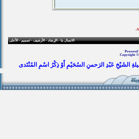
.
الاتصال بنا
-
الإرشاد
-
الأرشيف
-
تصميم
-
الأعلى
Powered b
Copyright ©
يلةِ الشَيْخِ عَبْدِ الرَحمنِ السُحَيْمِ أَوْ ذِكْرُ اسْمِ المُنْتَدى