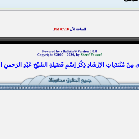
الساعة الآن
07:10 PM
.
Powered by vBulletin® Version 3.8.8
Copyright ©2000 - 2026, by
Sherif Youssef
 مِنْ مُنْتَدَياتِ الإرْشَادِ ذِكْرُ اِسْمِ فَضَيلةِ الشَيْخِ عَبْدِ الرَحمنِ الس