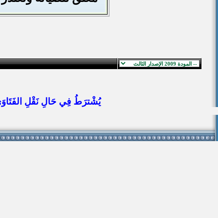
يُشْترَطُ فِي حَالِ نَقْلِ الفَتَاوَى