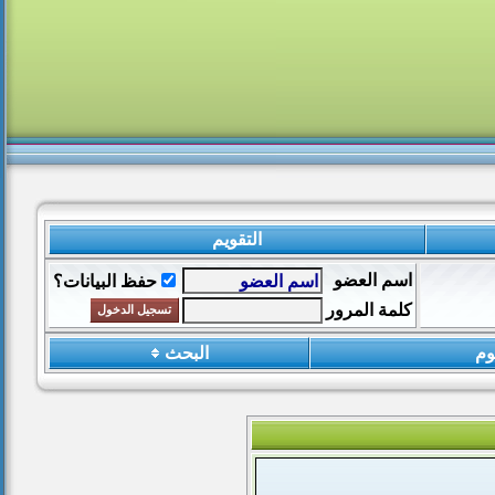
التقويم
اسم العضو
حفظ البيانات؟
كلمة المرور
وم
البحث