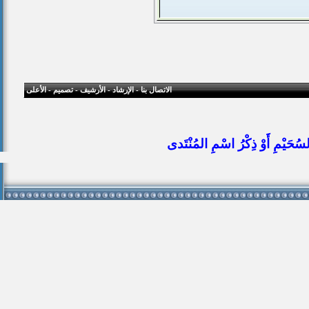
الاتصال بنا
-
الإرشاد
-
الأرشيف
-
تصميم
-
الأعلى
ُحَيْمِ أَوْ ذِكْرُ اسْمِ المُنْتَدى