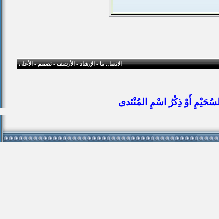
الاتصال بنا
-
الإرشاد
-
الأرشيف
-
تصميم
-
الأعلى
ُحَيْمِ أَوْ ذِكْرُ اسْمِ المُنْتَدى