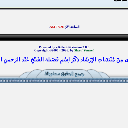
الساعة الآن
07:28 AM
.
Powered by vBulletin® Version 3.8.8
Copyright ©2000 - 2026, by
Sherif Youssef
 مِنْ مُنْتَدَياتِ الإرْشَادِ ذِكْرُ اِسْمِ فَضَيلةِ الشَيْخِ عَبْدِ الرَحمنِ الس