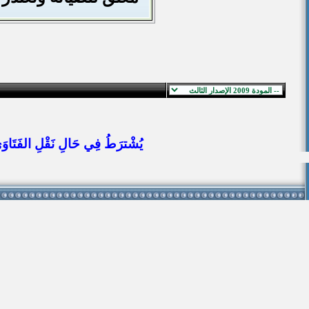
يُشْترَطُ فِي حَالِ نَقْلِ الفَتَاوَى