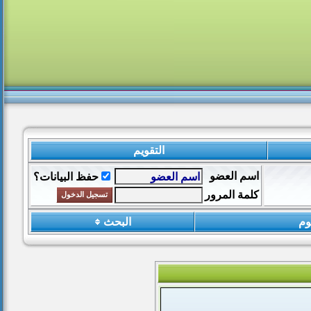
التقويم
اسم العضو
حفظ البيانات؟
كلمة المرور
وم
البحث