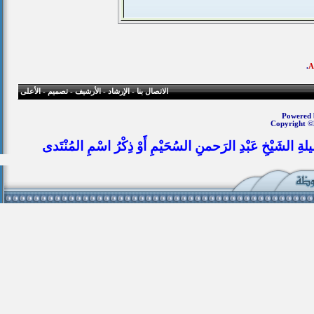
.
الاتصال بنا
-
الإرشاد
-
الأرشيف
-
تصميم
-
الأعلى
Powered b
Copyright ©
يلةِ الشَيْخِ عَبْدِ الرَحمنِ السُحَيْمِ أَوْ ذِكْرُ اسْمِ المُنْتَدى