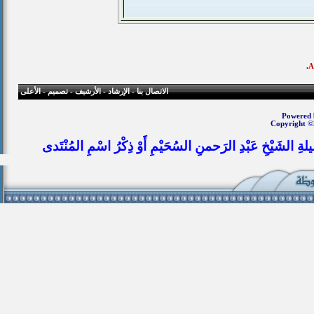
.
الاتصال بنا
-
الإرشاد
-
الأرشيف
-
تصميم
-
الأعلى
Powered b
Copyright ©
يلةِ الشَيْخِ عَبْدِ الرَحمنِ السُحَيْمِ أَوْ ذِكْرُ اسْمِ المُنْتَدى