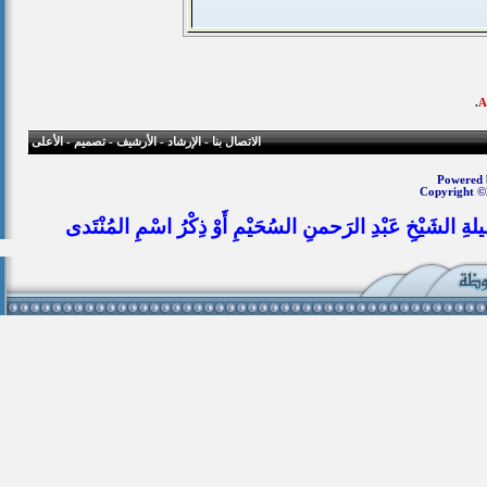
.
الاتصال بنا
-
الإرشاد
-
الأرشيف
-
تصميم
-
الأعلى
Powered b
Copyright ©
يلةِ الشَيْخِ عَبْدِ الرَحمنِ السُحَيْمِ أَوْ ذِكْرُ اسْمِ المُنْتَدى