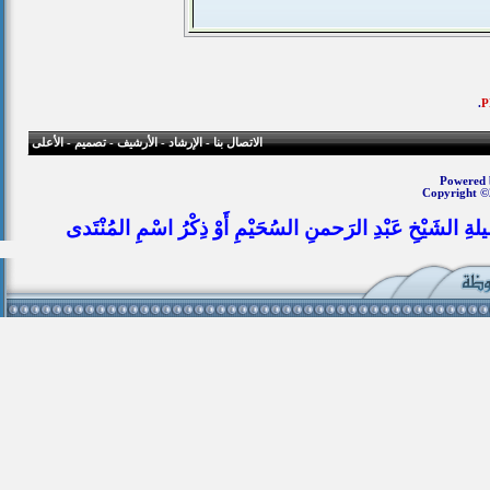
.
الاتصال بنا
-
الإرشاد
-
الأرشيف
-
تصميم
-
الأعلى
Powered b
Copyright ©
يلةِ الشَيْخِ عَبْدِ الرَحمنِ السُحَيْمِ أَوْ ذِكْرُ اسْمِ المُنْتَدى