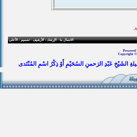
.
الاتصال بنا
-
الإرشاد
-
الأرشيف
-
تصميم
-
الأعلى
Powered b
Copyright ©
يلةِ الشَيْخِ عَبْدِ الرَحمنِ السُحَيْمِ أَوْ ذِكْرُ اسْمِ المُنْتَدى