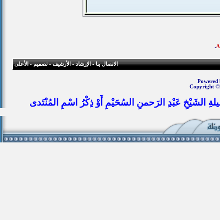
.
الاتصال بنا
-
الإرشاد
-
الأرشيف
-
تصميم
-
الأعلى
Powered b
Copyright ©
يلةِ الشَيْخِ عَبْدِ الرَحمنِ السُحَيْمِ أَوْ ذِكْرُ اسْمِ المُنْتَدى