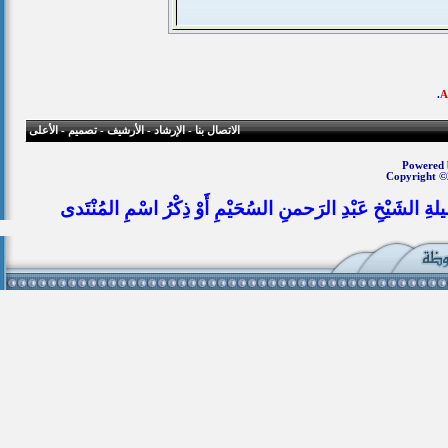
.
الاتصال بنا
-
الإرشاد
-
الأرشيف
-
تصميم
-
الأعلى
Powered b
Copyright ©
يلةِ الشَيْخِ عَبْدِ الرَحمنِ السُحَيْمِ أَوْ ذِكْرُ اسْمِ المُنْتَدى