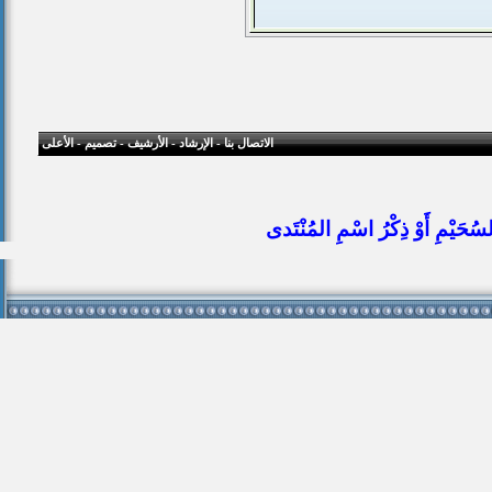
الاتصال بنا
-
الإرشاد
-
الأرشيف
-
تصميم
-
الأعلى
ُحَيْمِ أَوْ ذِكْرُ اسْمِ المُنْتَدى