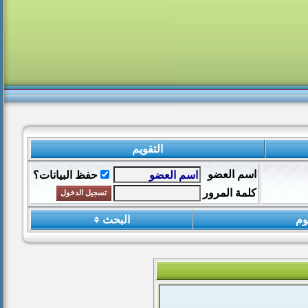
التقويم
اسم العضو
حفظ البيانات؟
كلمة المرور
وم
البحث