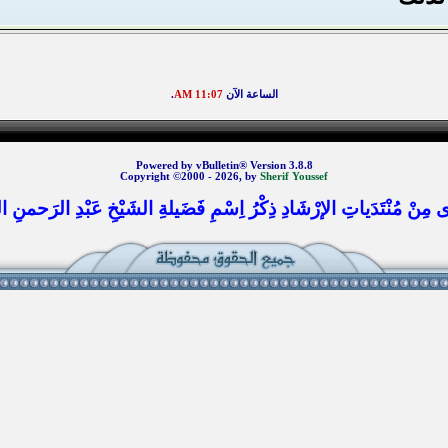
الساعة الآن
11:07 AM
.
Powered by vBulletin® Version 3.8.8
Copyright ©2000 - 2026, by
Sherif Youssef
 مِنْ مُنْتَدَياتِ الإرْشَادِ ذِكْرُ اِسْمِ فَضَيلةِ الشَيْخِ عَبْدِ الرَحمنِ الس