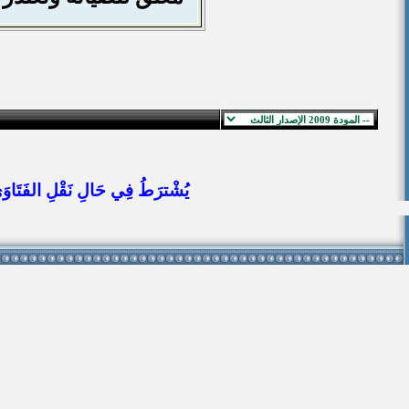
يُشْترَطُ فِي حَالِ نَقْلِ الفَتَاوَى