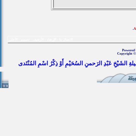
.
الاتصال بنا
-
الإرشاد
-
الأرشيف
-
تصميم
-
الأعلى
Powered b
Copyright ©
يلةِ الشَيْخِ عَبْدِ الرَحمنِ السُحَيْمِ أَوْ ذِكْرُ اسْمِ المُنْتَدى