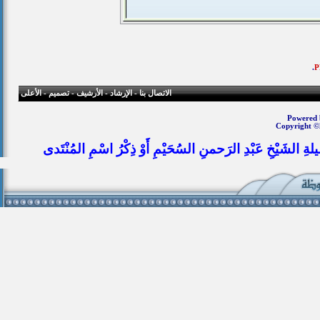
.
الاتصال بنا
-
الإرشاد
-
الأرشيف
-
تصميم
-
الأعلى
Powered b
Copyright ©
يلةِ الشَيْخِ عَبْدِ الرَحمنِ السُحَيْمِ أَوْ ذِكْرُ اسْمِ المُنْتَدى